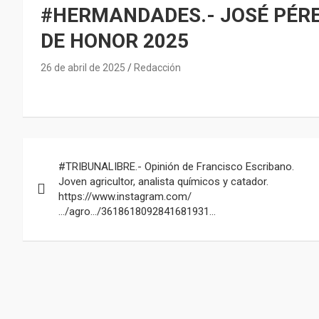
#HERMANDADES.- JOSÉ PÉR
DE HONOR 2025
26 de abril de 2025
Redacción
Navegación
#TRIBUNALIBRE.- Opinión de Francisco Escribano.
de
Joven agricultor, analista químicos y catador.
https://www.instagram.com/
entradas
…/agro…/3618618092841681931…