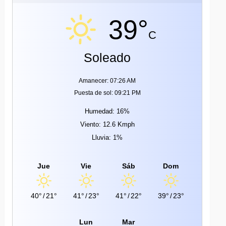
39°
C
Soleado
Amanecer: 07:26 AM
Puesta de sol: 09:21 PM
Humedad: 16%
Viento: 12.6 Kmph
Lluvia: 1%
Jue
Vie
Sáb
Dom
40°
/
21°
41°
/
23°
41°
/
22°
39°
/
23°
Lun
Mar