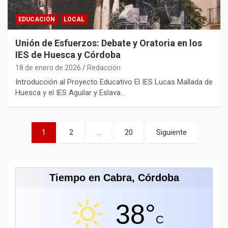
EDUCACIÓN
LOCAL
Unión de Esfuerzos: Debate y Oratoria en los
IES de Huesca y Córdoba
18 de enero de 2026
Redacción
Introducción al Proyecto Educativo El IES Lucas Mallada de
Huesca y el IES Aguilar y Eslava…
Paginación
1
2
…
20
Siguiente
de
entradas
Tiempo en Cabra, Córdoba
38°
C