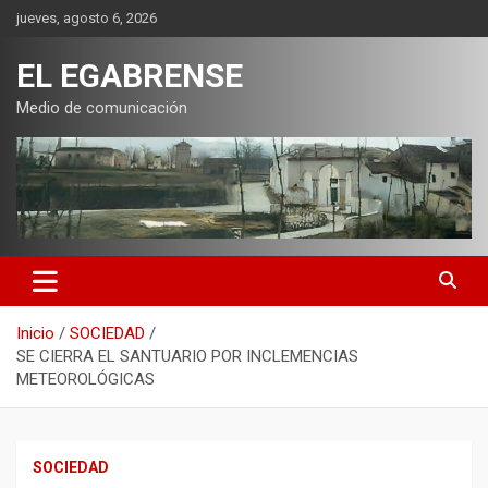
Saltar
jueves, agosto 6, 2026
al
contenido
EL EGABRENSE
Medio de comunicación
Inicio
SOCIEDAD
SE CIERRA EL SANTUARIO POR INCLEMENCIAS
METEOROLÓGICAS
SOCIEDAD