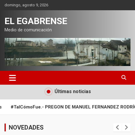
Saltar
domingo, agosto 9, 2026
al
contenido
EL EGABRENSE
Medio de comunicación
Últimas noticias
 PREGON DE MANUEL FERNANDEZ RODRÍGUEZ EN EL AÑO 201
NOVEDADES