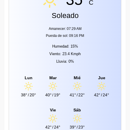
C
Soleado
Amanecer: 07:29 AM
Puesta de sol: 09:16 PM
Humedad: 15%
Viento: 23.4 Kmph
Lluvia: 0%
Lun
Mar
Mié
Jue
38°
/
20°
40°
/
19°
41°
/
22°
42°
/
24°
Vie
Sáb
42°
/
24°
39°
/
23°