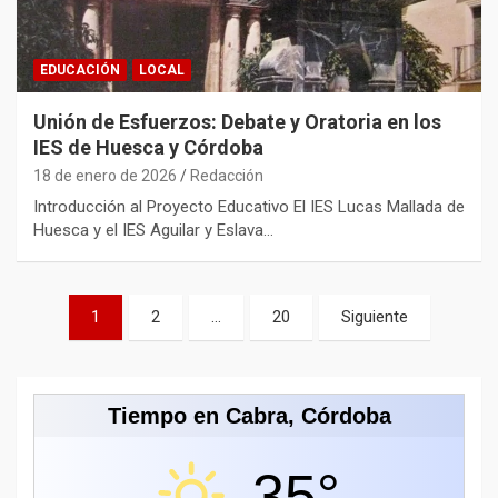
EDUCACIÓN
LOCAL
Unión de Esfuerzos: Debate y Oratoria en los
IES de Huesca y Córdoba
18 de enero de 2026
Redacción
Introducción al Proyecto Educativo El IES Lucas Mallada de
Huesca y el IES Aguilar y Eslava…
Paginación
1
2
…
20
Siguiente
de
entradas
Tiempo en Cabra, Córdoba
35°