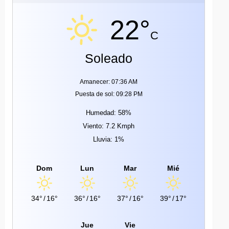
22°
C
Soleado
Amanecer: 07:36 AM
Puesta de sol: 09:28 PM
Humedad: 58%
Viento: 7.2 Kmph
Lluvia: 1%
Dom
Lun
Mar
Mié
34°
/
16°
36°
/
16°
37°
/
16°
39°
/
17°
Jue
Vie