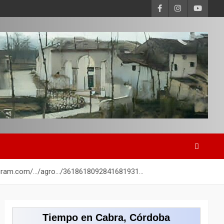
instagram.com/…/agro…/3618618092841681931…
Tiempo en Cabra, Córdoba