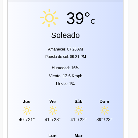
39°
C
Soleado
Amanecer: 07:26 AM
Puesta de sol: 09:21 PM
Humedad: 16%
Viento: 12.6 Kmph
Lluvia: 1%
Jue
Vie
Sáb
Dom
40°
/
21°
41°
/
23°
41°
/
22°
39°
/
23°
Lun
Mar