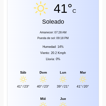
41°
C
Soleado
Amanecer: 07:28 AM
Puesta de sol: 09:18 PM
Humedad: 14%
Viento: 20.2 Kmph
Lluvia: 0%
Sáb
Dom
Lun
Mar
41°
/
23°
40°
/
23°
39°
/
21°
41°
/
20°
Mié
Jue