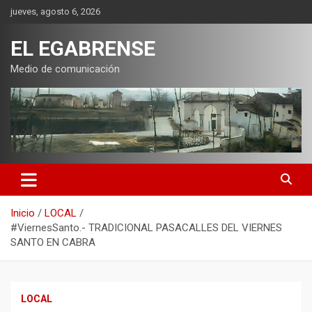
Saltar
jueves, agosto 6, 2026
al
contenido
EL EGABRENSE
Medio de comunicación
Inicio
LOCAL
#ViernesSanto.- TRADICIONAL PASACALLES DEL VIERNES
SANTO EN CABRA
LOCAL