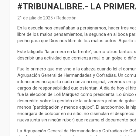
#TRIBUNALIBRE.- LA PRIMER
21 de julio de 2025
Redacción
En la escuela nos ensañaban a persignarnos, hacer tres vece
libre de los malos pensamientos, la segunda en al boca para
pecho para que Dios nos libre de los malos actos. Aquello e
Este latiguillo “la primera en la frente”, como otros tantos,
describir una actividad que comienza mal, o un golpe o dificu
Fue lo primero que me vino a la cabeza cuando leí el comuni
Agrupación General de Hermandades y Cofradías. Un comun
intenciones no aporta nada nuevo ni original, veremos en 
cargos de responsabilidad que ostentan. A día de hoy el h
fue la elección de Loli Márquez como presidenta. Lo único
descredito sobre la gestión de la anteriores juntas de gobi
menos “participación y menos equipo”. El autobombo, la hip
encargara de colocar en su sitio, no disimulan el desprecio y
nueva junta sin ningún rubor) que rezuma el documento sobr
La Agrupación General de Hermandades y Cofradías de Cab