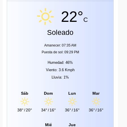
22°
C
Soleado
Amanecer: 07:35 AM
Puesta de sol: 09:29 PM
Humedad: 46%
Viento: 3.6 Kmph
Lluvia: 1%
Sáb
Dom
Lun
Mar
38°
/
20°
34°
/
16°
36°
/
16°
36°
/
16°
Mié
Jue