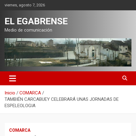
Saltar
viernes, agosto 7, 2026
al
contenido
EL EGABRENSE
Medio de comunicación
Inicio
COMARCA
TAMBIÉN CARCABUEY CELEBRARÁ UNAS JORNADAS DE
ESPELEOLOGIA
COMARCA