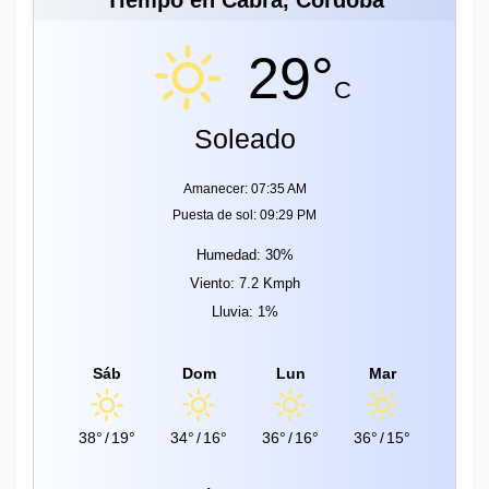
Tiempo en Cabra, Córdoba
29°
C
Soleado
Amanecer: 07:35 AM
Puesta de sol: 09:29 PM
Humedad: 30%
Viento: 7.2 Kmph
Lluvia: 1%
Sáb
Dom
Lun
Mar
38°
/
19°
34°
/
16°
36°
/
16°
36°
/
15°