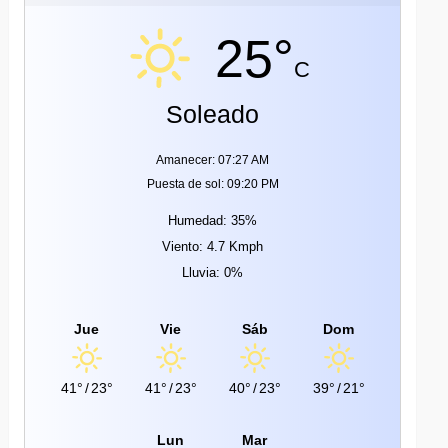
25°
C
Soleado
Amanecer: 07:27 AM
Puesta de sol: 09:20 PM
Humedad: 35%
Viento: 4.7 Kmph
Lluvia: 0%
Jue
Vie
Sáb
Dom
41°
/
23°
41°
/
23°
40°
/
23°
39°
/
21°
Lun
Mar