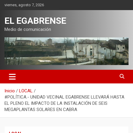
Saltar
viernes, agosto 7, 2026
al
contenido
EL EGABRENSE
Medio de comunicación
Inicio
LOCAL
#POLÍTICA.- UNIDAD VECINAL EGABRENSE LLEVARÁ HASTA
EL PLENO EL IMPACTO DE LA INSTALACIÓN DE SEIS
MEGAPLANTAS SOLARES EN CABRA