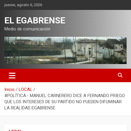
Saltar
jueves, agosto 6, 2026
al
contenido
EL EGABRENSE
Medio de comunicación
Inicio
LOCAL
#POLÍTICA.- MANUEL CARNERERO DICE A FERNANDO PRIEGO
QUE LOS INTERESES DE SU PARTIDO NO PUEDEN DIFUMINAR
LA REALIDAD EGABRENSE