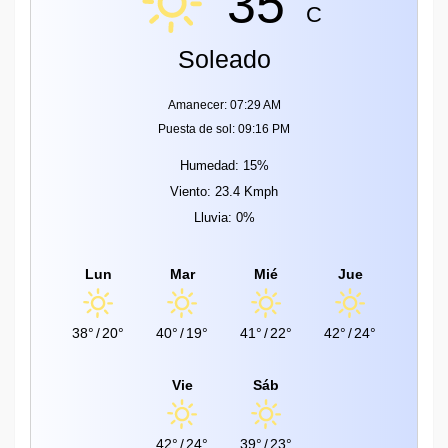
35°
C
Soleado
Amanecer: 07:29 AM
Puesta de sol: 09:16 PM
Humedad: 15%
Viento: 23.4 Kmph
Lluvia: 0%
Lun
Mar
Mié
Jue
38°
/
20°
40°
/
19°
41°
/
22°
42°
/
24°
Vie
Sáb
42°
/
24°
39°
/
23°