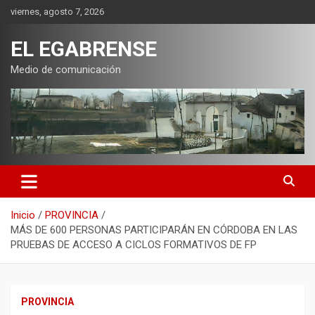
Saltar
viernes, agosto 7, 2026
al
contenido
EL EGABRENSE
Medio de comunicación
Inicio
PROVINCIA
MÁS DE 600 PERSONAS PARTICIPARÁN EN CÓRDOBA EN LAS
PRUEBAS DE ACCESO A CICLOS FORMATIVOS DE FP
PROVINCIA