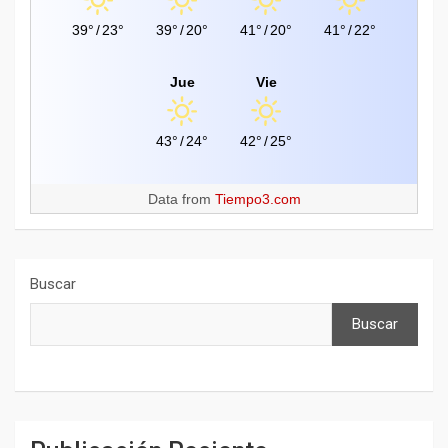
39°
/
23°
39°
/
20°
41°
/
20°
41°
/
22°
Jue
Vie
43°
/
24°
42°
/
25°
Data from
Tiempo3.com
Buscar
Buscar