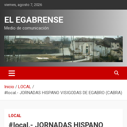
Saltar
viernes, agosto 7, 2026
al
contenido
EL EGABRENSE
Medio de comunicación
Inicio
LOCAL
#local.- JORNADAS HISPANO VISIGODAS DE EGABRO (CABRA)
LOCAL
#local.- JORNADAS HISPANO