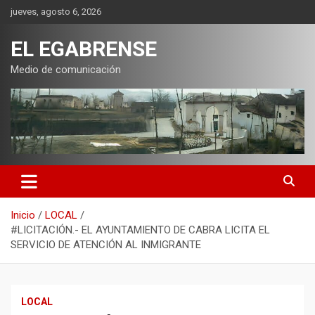
Saltar
jueves, agosto 6, 2026
al
contenido
EL EGABRENSE
Medio de comunicación
Inicio
LOCAL
#LICITACIÓN.- EL AYUNTAMIENTO DE CABRA LICITA EL
SERVICIO DE ATENCIÓN AL INMIGRANTE
LOCAL