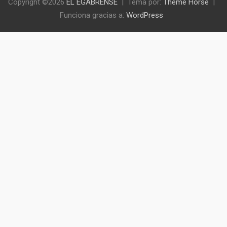
Copyright ©2026
EL EGABRENSE
Tema por:
Theme Horse
Funciona gracias a:
WordPress