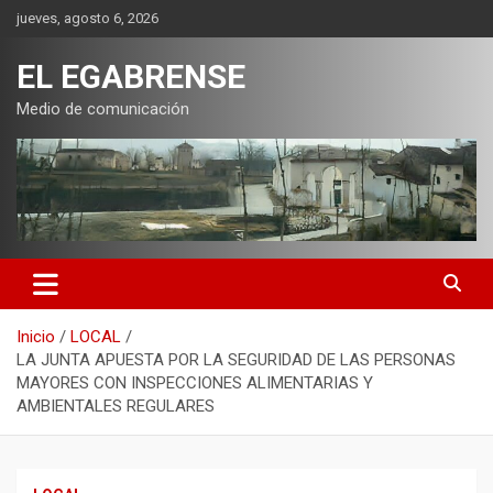
Saltar
jueves, agosto 6, 2026
al
contenido
EL EGABRENSE
Medio de comunicación
Inicio
LOCAL
LA JUNTA APUESTA POR LA SEGURIDAD DE LAS PERSONAS
MAYORES CON INSPECCIONES ALIMENTARIAS Y
AMBIENTALES REGULARES