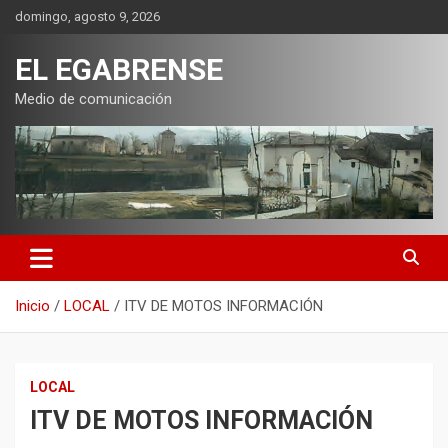
Saltar
domingo, agosto 9, 2026
al
contenido
EL EGABRENSE
Medio de comunicación
Inicio
LOCAL
ITV DE MOTOS INFORMACIÓN
LOCAL
ITV DE MOTOS INFORMACIÓN