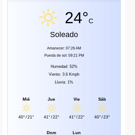
24°
C
Soleado
Amanecer: 07:26 AM
Puesta de sol: 09:21 PM
Humedad: 52%
Viento: 3.6 Kmph
Lluvia: 1%
Mié
Jue
Vie
Sáb
40°
/
21°
41°
/
22°
41°
/
22°
40°
/
23°
Dom
Lun