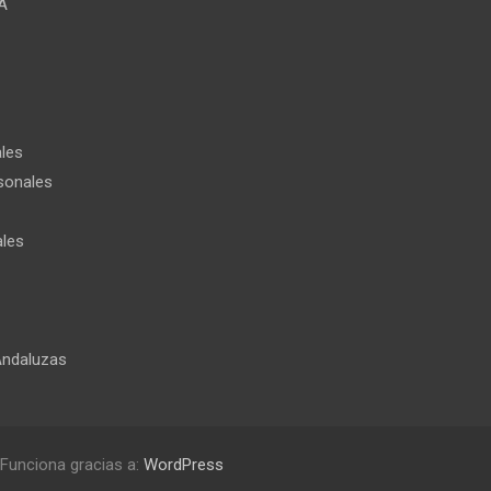
A
les
sonales
ales
Andaluzas
Funciona gracias a:
WordPress