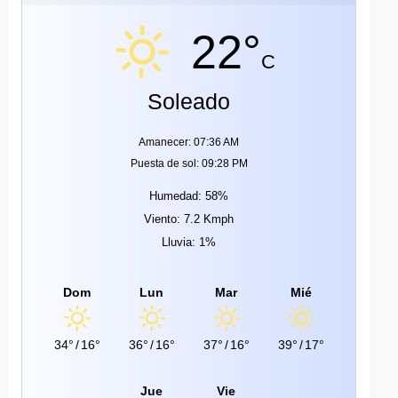
22°
C
Soleado
Amanecer: 07:36 AM
Puesta de sol: 09:28 PM
Humedad: 58%
Viento: 7.2 Kmph
Lluvia: 1%
Dom
Lun
Mar
Mié
34°
/
16°
36°
/
16°
37°
/
16°
39°
/
17°
Jue
Vie