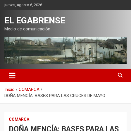
Saltar
jueves, agosto 6, 2026
al
contenido
EL EGABRENSE
Medio de comunicación
Inicio
COMARCA
DOÑA MENCÍA: BASES PARA LAS CRUCES DE MAYO
COMARCA
DOÑA MENCÍA: BASES PARA LAS