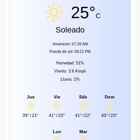
25°
C
Soleado
Amanecer: 07:26 AM
Puesta de sol: 09:21 PM
Humedad: 51%
Viento: 3.6 Kmph
Lluvia: 1%
Jue
Vie
Sáb
Dom
39°
/
21°
41°
/
23°
41°
/
22°
40°
/
23°
Lun
Mar