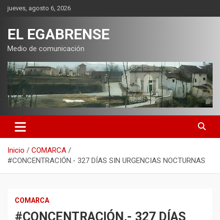
Saltar
jueves, agosto 6, 2026
al
contenido
EL EGABRENSE
Medio de comunicación
Inicio
COMARCA
#CONCENTRACIÓN.- 327 DÍAS SIN URGENCIAS NOCTURNAS
COMARCA
#CONCENTRACIÓN.- 327 DÍAS