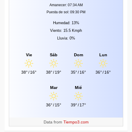
Amanecer: 07:34 AM
Puesta de sol: 09:30 PM
Humedad: 13%
Viento: 15.5 Kmph
Lluvia: 0%
Vie
Sáb
Dom
Lun
38°
/
16°
38°
/
19°
35°
/
16°
36°
/
16°
Mar
Mié
36°
/
15°
39°
/
17°
Data from
Tiempo3.com