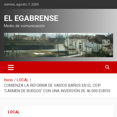
Saltar
viernes, agosto 7, 2026
al
contenido
EL EGABRENSE
Medio de comunicación
Inicio
LOCAL
COMIENZA LA REFORMA DE VARIOS BAÑOS EN EL CEIP
‘CARMEN DE BURGOS’ CON UNA INVERSIÓN DE 46.000 EUROS
LOCAL