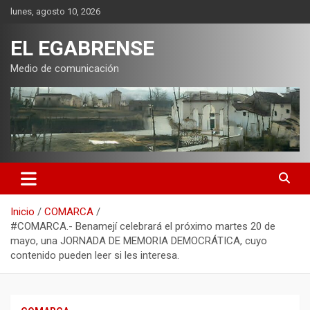
Saltar
lunes, agosto 10, 2026
al
contenido
EL EGABRENSE
Medio de comunicación
Inicio
COMARCA
#COMARCA.- Benamejí celebrará el próximo martes 20 de
mayo, una JORNADA DE MEMORIA DEMOCRÁTICA, cuyo
contenido pueden leer si les interesa.