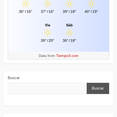
35°
/
16°
37°
/
16°
39°
/
18°
40°
/
19°
Vie
Sáb
39°
/
20°
36°
/
18°
Data from
Tiempo3.com
Buscar
Buscar