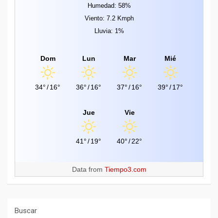
Humedad: 58%
Viento: 7.2 Kmph
Lluvia: 1%
Dom
Lun
Mar
Mié
34°
/
16°
36°
/
16°
37°
/
16°
39°
/
17°
Jue
Vie
41°
/
19°
40°
/
22°
Data from
Tiempo3.com
Buscar