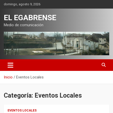
Saltar
domingo, agosto 9, 2026
al
contenido
EL EGABRENSE
Medio de comunicación
Inicio
Eventos Locales
Categoría:
Eventos Locales
EVENTOS LOCALES