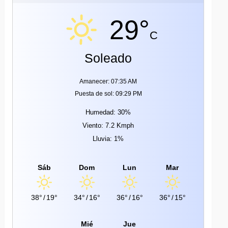
29°
C
Soleado
Amanecer: 07:35 AM
Puesta de sol: 09:29 PM
Humedad: 30%
Viento: 7.2 Kmph
Lluvia: 1%
Sáb
Dom
Lun
Mar
38°
/
19°
34°
/
16°
36°
/
16°
36°
/
15°
Mié
Jue